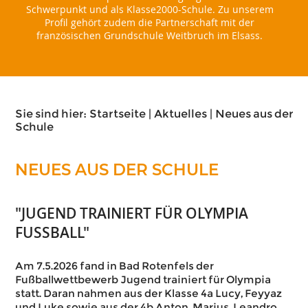
Schwerpunkt und als Klasse2000-Schule. Zu unserem
Profil gehört zudem die Partnerschaft mit der
französischen Grundschule Weitbruch im Elsass.
Sie sind hier:
Startseite
|
Aktuelles
|
Neues aus der
Schule
NEUES AUS DER SCHULE
"JUGEND TRAINIERT FÜR OLYMPIA
FUSSBALL"
Am 7.5.2026 fand in Bad Rotenfels der
Fußballwettbewerb Jugend trainiert für Olympia
statt. Daran nahmen aus der Klasse 4a Lucy, Feyyaz
und Luke sowie aus der 4b Anton, Marius, Leandro