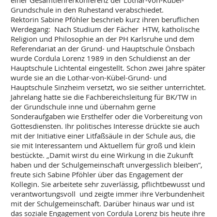
einer Gesamtlehrerkonferenz der Lothar-von-Kübel-
Grundschule in den Ruhestand verabschiedet.
Rektorin Sabine Pföhler beschrieb kurz ihren beruflichen
Werdegang: Nach Studium der Fächer HTW, katholische
Religion und Philosophie an der PH Karlsruhe und dem
Referendariat an der Grund- und Hauptschule Önsbach
wurde Cordula Lorenz 1989 in den Schuldienst an der
Hauptschule Lichtental eingestellt. Schon zwei Jahre später
wurde sie an die Lothar-von-Kübel-Grund- und
Hauptschule Sinzheim versetzt, wo sie seither unterrichtet.
Jahrelang hatte sie die Fachbereichsleitung für BK/TW in
der Grundschule inne und übernahm gerne
Sonderaufgaben wie Ersthelfer oder die Vorbereitung von
Gottesdiensten. Ihr politisches Interesse drückte sie auch
mit der Initiative einer Litfaßsäule in der Schule aus, die
sie mit Interessantem und Aktuellem für groß und klein
bestückte. „Damit wirst du eine Wirkung in die Zukunft
haben und der Schulgemeinschaft unvergesslich bleiben“,
freute sich Sabine Pföhler über das Engagement der
Kollegin. Sie arbeitete sehr zuverlässig, pflichtbewusst und
verantwortungsvoll und zeigte immer ihre Verbundenheit
mit der Schulgemeinschaft. Darüber hinaus war und ist
das soziale Engagement von Cordula Lorenz bis heute ihre