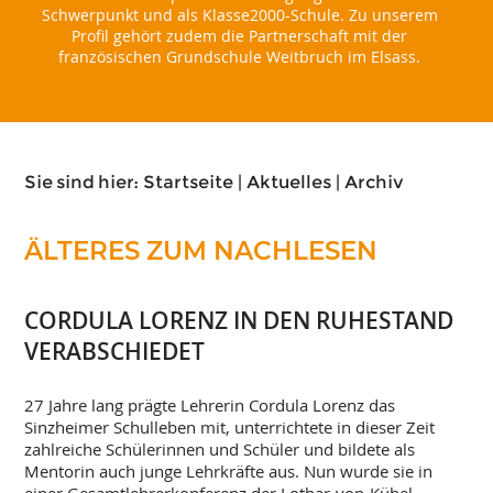
Schwerpunkt und als Klasse2000-Schule. Zu unserem
Profil gehört zudem die Partnerschaft mit der
französischen Grundschule Weitbruch im Elsass.
Sie sind hier:
Startseite
|
Aktuelles
|
Archiv
ÄLTERES ZUM NACHLESEN
CORDULA LORENZ IN DEN RUHESTAND
VERABSCHIEDET
27 Jahre lang prägte Lehrerin Cordula Lorenz das
Sinzheimer Schulleben mit, unterrichtete in dieser Zeit
zahlreiche Schülerinnen und Schüler und bildete als
Mentorin auch junge Lehrkräfte aus. Nun wurde sie in