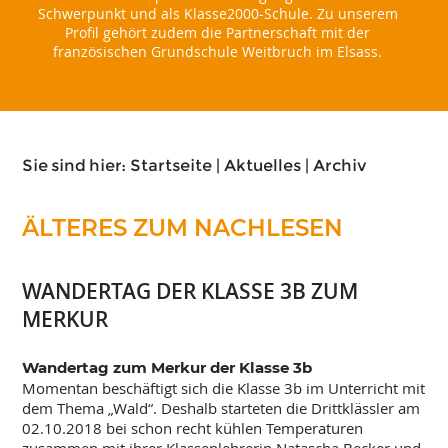
Schwerpunkt und als Klasse2000-Schule. Zu unserem
Profil gehört zudem die Partnerschaft mit der
französischen Grundschule Weitbruch im Elsass.
Sie sind hier:
Startseite
|
Aktuelles
|
Archiv
ÄLTERES ZUM NACHLESEN
WANDERTAG DER KLASSE 3B ZUM
MERKUR
Wandertag zum Merkur der Klasse 3b
Momentan beschäftigt sich die Klasse 3b im Unterricht mit
dem Thema „Wald“. Deshalb starteten die Drittklässler am
02.10.2018 bei schon recht kühlen Temperaturen