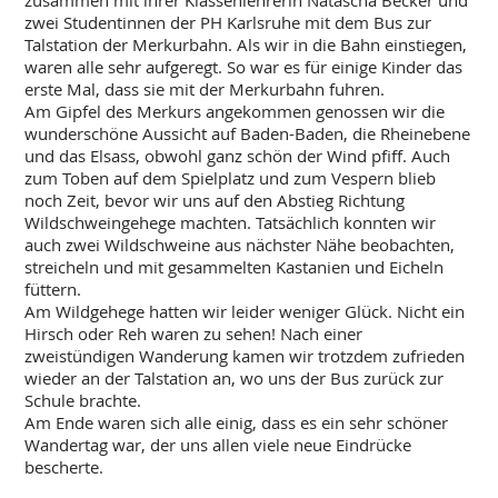
zusammen mit ihrer Klassenlehrerin Natascha Becker und
zwei Studentinnen der PH Karlsruhe mit dem Bus zur
Talstation der Merkurbahn. Als wir in die Bahn einstiegen,
waren alle sehr aufgeregt. So war es für einige Kinder das
erste Mal, dass sie mit der Merkurbahn fuhren.
Am Gipfel des Merkurs angekommen genossen wir die
wunderschöne Aussicht auf Baden-Baden, die Rheinebene
und das Elsass, obwohl ganz schön der Wind pfiff. Auch
zum Toben auf dem Spielplatz und zum Vespern blieb
noch Zeit, bevor wir uns auf den Abstieg Richtung
Wildschweingehege machten. Tatsächlich konnten wir
auch zwei Wildschweine aus nächster Nähe beobachten,
streicheln und mit gesammelten Kastanien und Eicheln
füttern.
Am Wildgehege hatten wir leider weniger Glück. Nicht ein
Hirsch oder Reh waren zu sehen! Nach einer
zweistündigen Wanderung kamen wir trotzdem zufrieden
wieder an der Talstation an, wo uns der Bus zurück zur
Schule brachte.
Am Ende waren sich alle einig, dass es ein sehr schöner
Wandertag war, der uns allen viele neue Eindrücke
bescherte.