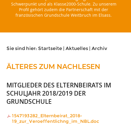
Schwerpunkt und als Klasse2000-Schule. Zu unserem
Profil gehört zudem die Partnerschaft mit der
französischen Grundschule Weitbruch im Elsass.
Sie sind hier:
Startseite
|
Aktuelles
|
Archiv
ÄLTERES ZUM NACHLESEN
MITGLIEDER DES ELTERNBEIRATS IM
SCHULJAHR 2018/2019 DER
GRUNDSCHULE
1547193282_Elternbeirat_2018-
19_zur_Veroeffentlichng_im_NBL.doc