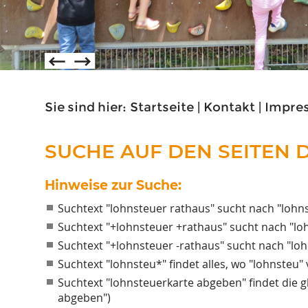
Sie sind hier:
Startseite
|
Kontakt
|
Impres
SUCHE AUF DEN SEITEN
Hinweise zur Suche:
Suchtext "lohnsteuer rathaus" sucht nach "lohn
Suchtext "+lohnsteuer +rathaus" sucht nach "l
Suchtext "+lohnsteuer -rathaus" sucht nach "loh
Suchtext "lohnsteu*" findet alles, wo "lohnsteu"
Suchtext "lohnsteuerkarte abgeben" findet die g
abgeben")