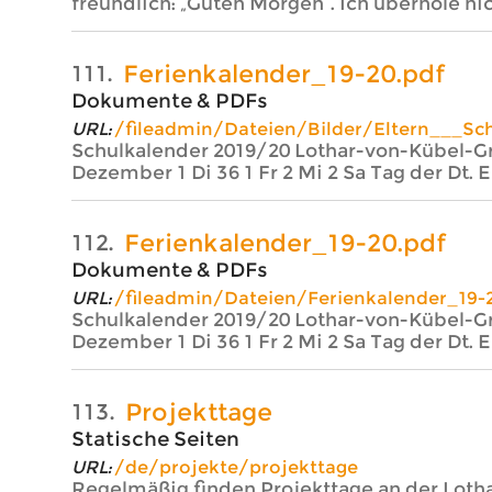
freundlich: „Guten Morgen“. Ich überhole nic
Ferienkalender_19-20.pdf
111.
Dokumente & PDFs
URL:
/fileadmin/Dateien/Bilder/Eltern___Sch
Schulkalender 2019/20 Lothar-von-Kübel-G
Dezember 1 Di 36 1 Fr 2 Mi 2 Sa Tag der Dt. E
Ferienkalender_19-20.pdf
112.
Dokumente & PDFs
URL:
/fileadmin/Dateien/Ferienkalender_19-
Schulkalender 2019/20 Lothar-von-Kübel-G
Dezember 1 Di 36 1 Fr 2 Mi 2 Sa Tag der Dt. E
Projekttage
113.
Statische Seiten
URL:
/de/projekte/projekttage
Regelmäßig finden Projekttage an der Lotha