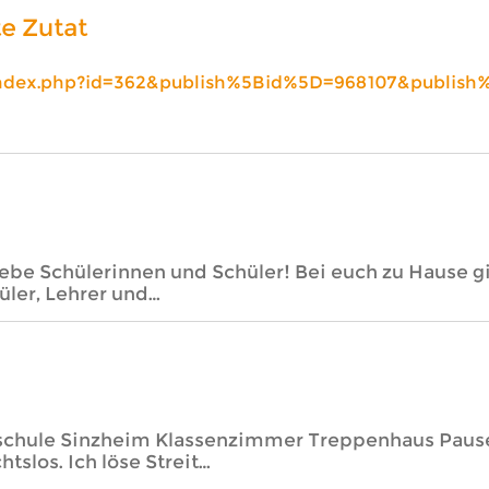
e Zutat
index.php?id=362&publish%5Bid%5D=968107&publish
chülerinnen und Schüler! Bei euch zu Hause gibt
üler, Lehrer und…
chule Sinzheim Klassenzimmer Treppenhaus Pausenh
tslos. Ich löse Streit…