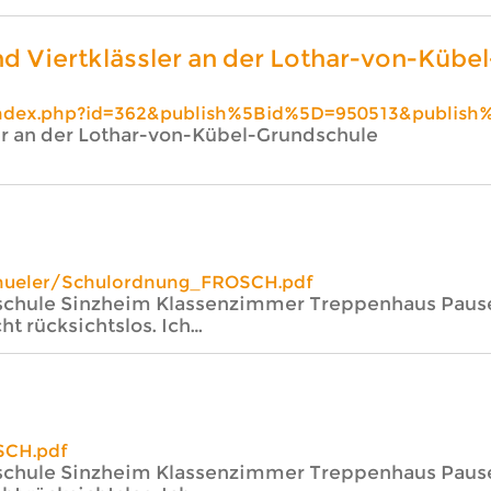
 und Viertklässler an der Lothar-von-Küb
index.php?id=362&publish%5Bid%5D=950513&publish
sler an der Lothar-von-Kübel-Grundschule
chueler/Schulordnung_FROSCH.pdf
chule Sinzheim Klassenzimmer Treppenhaus Pause
ht rücksichtslos. Ich…
SCH.pdf
chule Sinzheim Klassenzimmer Treppenhaus Pause