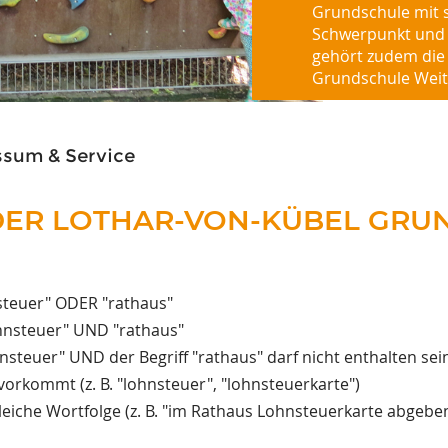
Grundschule mit 
Schwerpunkt und a
gehört zudem die 
Grundschule Weit
sum & Service
 DER LOTHAR-VON-KÜBEL GR
steuer" ODER "rathaus"
ohnsteuer" UND "rathaus"
nsteuer" UND der Begriff "rathaus" darf nicht enthalten sei
 vorkommt (z. B. "lohnsteuer", "lohnsteuerkarte")
leiche Wortfolge (z. B. "im Rathaus Lohnsteuerkarte abgebe