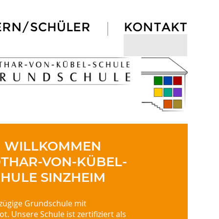
ERN/SCHÜLER
KONTAKT
H WILLKOMMEN
OTHAR-VON-KÜBEL-
HULE SINZHEIM
izügige Grundschule mit
 Unsere Schule ist zertifiziert als