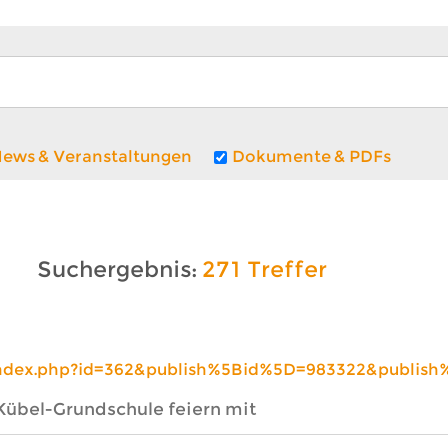
ews & Veranstaltungen
Dokumente & PDFs
271 Treffer
index.php?id=362&publish%5Bid%5D=983322&publish
Kübel-Grundschule feiern mit